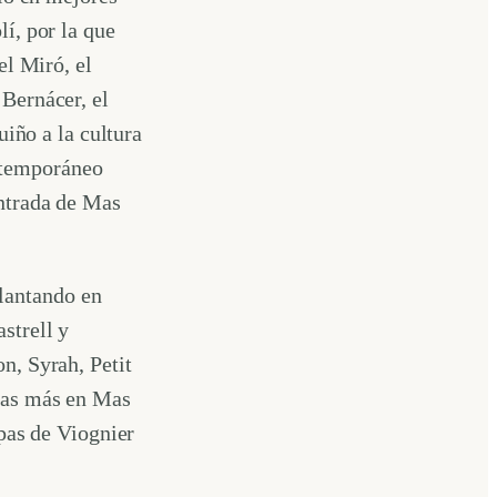
í, por la que
el Miró, el
Bernácer, el
uiño a la cultura
ontemporáneo
entrada de Mas
plantando en
strell y
n, Syrah, Petit
eas más en Mas
epas de Viognier