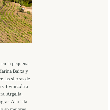
s en la pequeña
Marina Baixa y
re las sierras de
 vitivinícola a
ra. Argelia,
rar. A la isla
blo en mejores