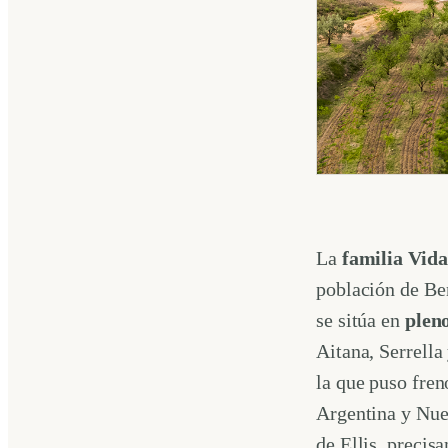
La
familia Vida
población de Be
se sitúa en
pleno
Aitana, Serrella
la que puso fren
Argentina y Nuev
de Ellis, precis