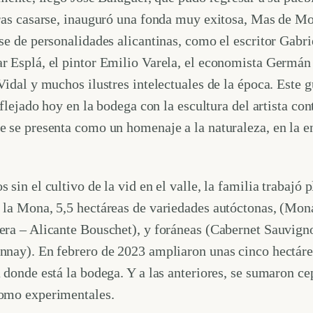
ras casarse, inauguró una fonda muy exitosa, Mas de Mol
se de personalidades alicantinas, como el escritor Gabri
r Esplá, el pintor Emilio Varela, el economista Germán 
Vidal y muchos ilustres intelectuales de la época. Este g
reflejado hoy en la bodega con la escultura del artista c
e se presenta como un homenaje a la naturaleza, en la 
 sin el cultivo de la vid en el valle, la familia trabajó 
la Mona, 5,5 hectáreas de variedades autóctonas, (Mona
ra – Alicante Bouschet), y foráneas (Cabernet Sauvigno
nnay). En febrero de 2023 ampliaron unas cinco hectár
 donde está la bodega. Y a las anteriores, se sumaron c
como experimentales.