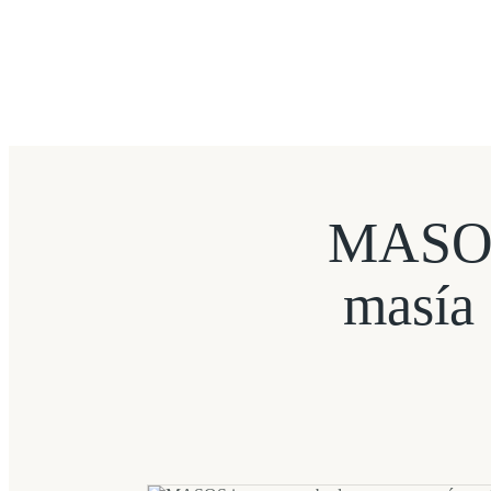
MASOS 
masía 