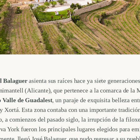
l Balaguer
asienta sus raíces hace ya siete generacione
nimantell (Alicante), que pertenece a la comarca de la 
 Valle de Guadalest
, un paraje de exquisita belleza ent
 y Xortá. Esta zona contaba con una importante tradición
o, a comienzos del pasado siglo, la irrupción de la filoxe
a York fueron los principales lugares elegidos para emig
amente, llegó José Balaguer, que pudo regresar a su pue